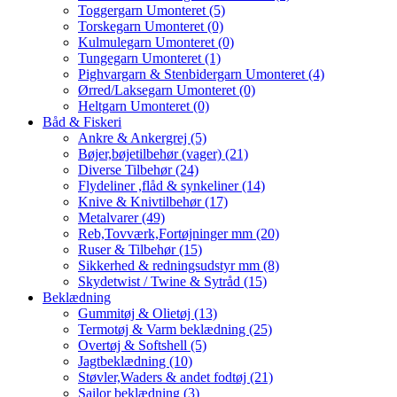
Toggergarn Umonteret (5)
Torskegarn Umonteret (0)
Kulmulegarn Umonteret (0)
Tungegarn Umonteret (1)
Pighvargarn & Stenbidergarn Umonteret (4)
Ørred/Laksegarn Umonteret (0)
Heltgarn Umonteret (0)
Båd & Fiskeri
Ankre & Ankergrej (5)
Bøjer,bøjetilbehør (vager) (21)
Diverse Tilbehør (24)
Flydeliner ,flåd & synkeliner (14)
Knive & Knivtilbehør (17)
Metalvarer (49)
Reb,Tovværk,Fortøjninger mm (20)
Ruser & Tilbehør (15)
Sikkerhed & redningsudstyr mm (8)
Skydetwist / Twine & Sytråd (15)
Beklædning
Gummitøj & Olietøj (13)
Termotøj & Varm beklædning (25)
Overtøj & Softshell (5)
Jagtbeklædning (10)
Støvler,Waders & andet fodtøj (21)
Sailor beklædning (3)