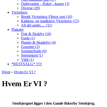
Opbevaring - Æsker - kasser (3)
Diverse (29)
Victorinox
Bestik Victorinox Fibrox sort (10)
Køkken- og madknive Victorinox (15)
Alt det andet..... (11)
Plakater
Fisk & Skaldyr (16)
Fugle (1)
Planter & Skadedyr (4)
Gourmet (2)
Sommerfugle (0)
Stjernekort (1)
Vildt (1)
*RESTSALG* !!!!!
Hjem
»
Hvem Er VI ?
Hvem Er VI ?
Stenbjergnet ligger i den Gamle fiskerby Stenbjerg.