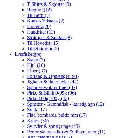
T-Shirts & Skjorter (3)
Regntøj (12)
Til Børn (5)
Kansas/Fristads (2)
Undertøj (0)
Handsker (11)
Strømper & Sokker (8)
Til Hovedet (15)
Tilbehør mm (6)
Lystfiskergrej
Stang (7)
Hjul (16)
Liner (39)
Forfang & Ophænger (90)
Jighaler & jighoveder (42)
Spinner-wobler-fluer (37)
Pirke & Blink 0-99g (96)
Pirke 100g-700g (42)
Sprutter - Gummifisk - kunstig agn (12)
Synk (17)
Flåd-bombarda-buldo mm (17)
Kroge (36)
Svirvler & springringe (43)
Perler-slanger-dimser & dippedutter (11)
Agn-madding-bait (17)