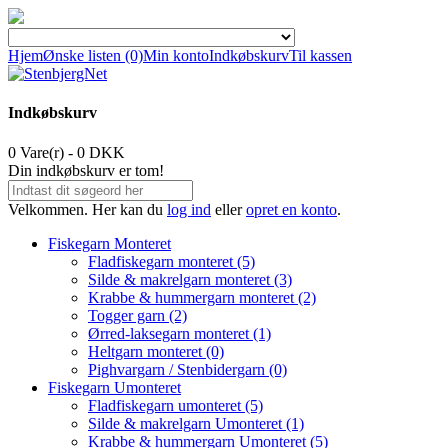
Hjem
Ønske listen (0)
Min konto
Indkøbskurv
Til kassen
Indkøbskurv
0 Vare(r) - 0 DKK
Din indkøbskurv er tom!
Velkommen. Her kan du
log ind
eller
opret en konto
.
Fiskegarn Monteret
Fladfiskegarn monteret (5)
Silde & makrelgarn monteret (3)
Krabbe & hummergarn monteret (2)
Togger garn (2)
Ørred-laksegarn monteret (1)
Heltgarn monteret (0)
Pighvargarn / Stenbidergarn (0)
Fiskegarn Umonteret
Fladfiskegarn umonteret (5)
Silde & makrelgarn Umonteret (1)
Krabbe & hummergarn Umonteret (5)